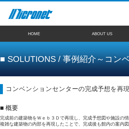
HOME
ABOUT US
サイトトップへ
プライバシーポリシー
サイトマップ
リンク規約
電子公告
会社概要
2027年度新卒者採用情報
経験者採用情報
お問い合わせ
■ SOLUTIONS / 事例紹介
コンベンションセンターの完成予想を再
■ 概要
完成前の建築物をＷｅｂ３Ｄで再現し、完成予想図や施設の情
複雑な建築物の内部を再現したことで、完成後も館内の案内図